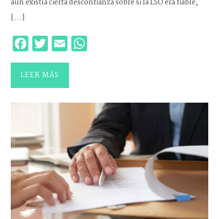
aún existía cierta desconfianza sobre si la LSO era fiable,
[…]
Facebook
Twitter
Email
WhatsApp
LEER MÁS